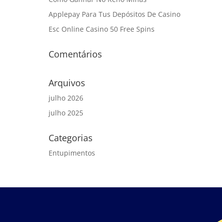
Applepay Para Tus Depósitos De Casino
Esc Online Casino 50 Free Spins
Comentários
Arquivos
julho 2026
julho 2025
Categorias
Entupimentos