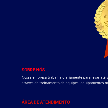
SOBRE NÓS
Nossa empresa trabalha diariamente para levar até v
através de treinamento de equipes, equipamentos mo
ÁREA DE ATENDIMENTO