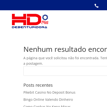

Nenhum resultado enco
A página que você solicitou não foi encontrada. Ten
a postagem.
Posts recentes
Pikebit Casino No Deposit Bonus
Bingo Online Valendo Dinheiro
Como Ganhar No Keno Minas