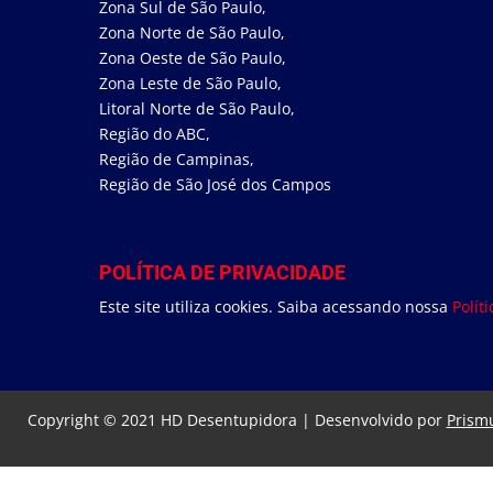
Zona Sul de São Paulo,
Zona Norte de São Paulo
,
Zona Oeste de São Paulo
,
Zona Leste de São Paulo
,
Litoral Norte de São Paulo,
Região do ABC,
Região de Campinas,
Região de São José dos Campos
POLÍTICA DE PRIVACIDADE
Este site utiliza cookies. Saiba acessando nossa
Polít
Copyright © 2021 HD Desentupidora | Desenvolvido por
Prismu