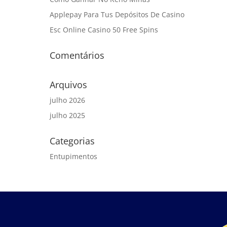
Applepay Para Tus Depósitos De Casino
Esc Online Casino 50 Free Spins
Comentários
Arquivos
julho 2026
julho 2025
Categorias
Entupimentos